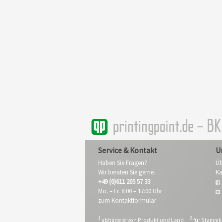
printingpoint.de – B
Service & Kontakt
U
Haben Sie Fragen?
Üb
Wir beraten Sie gerne.
Ka
+49 (0)611 205 57 33
Mo. – Fr. 8:00 – 17:00 Uhr
zum Kontaktformular
1
2
abhängig von Produkt und Land
für Stamm