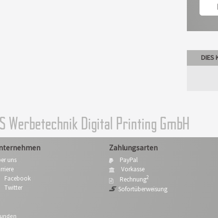
DIES 
KS Werbetechnik Digital Printing GmbH
nternehmen
Zahlungsarten
er uns
PayPal
rriere
Vorkasse
2
Facebook
Rechnung
Twitter
Sofortüberweisung
kunden