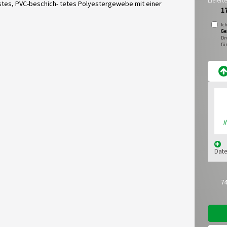
Liefer
bustes, PVC-beschich- tetes Polyestergewebe mit einer
1
Ic
Ge
Dr
fü
I
Date
74