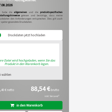
termin nach
Auftragsklarheit
:
7.08.2026
h habe die
allgemeinen
und die
produktspezifischen
staltungshinweise
gelesen und bestätige, dass meine
uckdaten den Anforderungen entsprechen. Dies gilt auch
r später gesendete Druckdaten.
Druckdaten jetzt hochladen
hre Datei wird hochgeladen, wenn Sie das
Produkt in den Warenkorb legen.
i wählen
88,54 €
,40 €
netto
brutto
1
inkl. Versand
in den Warenkorb