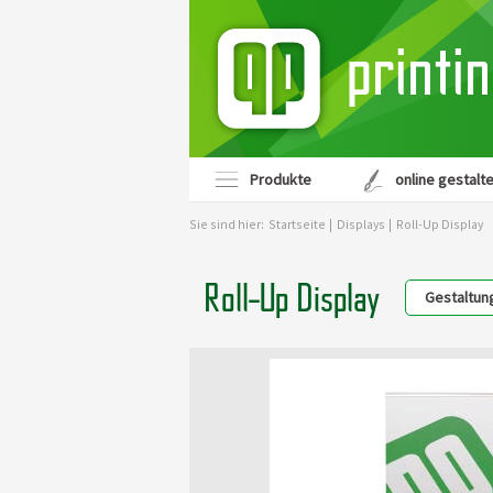
printi
Produkte
online gestalt
Sie sind hier:
Startseite
|
Displays
|
Roll-Up Display
Roll-Up Display
Gestaltun