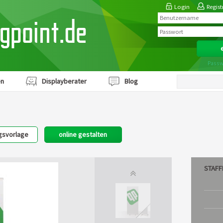
Login
Regist
ngpoint.de
Passw
en
Displayberater
Blog
gsvorlage
online gestalten
STAFF