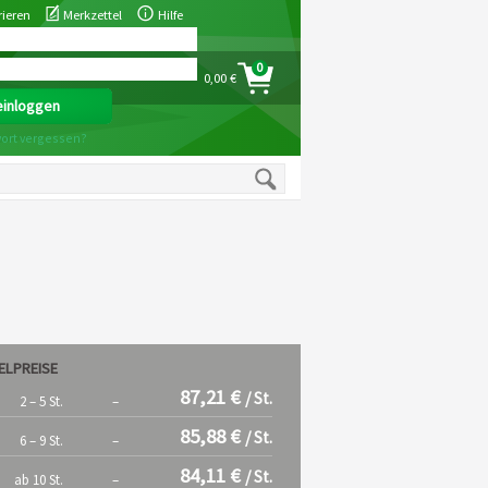
rieren
Merkzettel
Hilfe
0
0,00 €
ort vergessen?
ELPREISE
87,21 €
/ St.
2 – 5 St.
–
85,88 €
/ St.
6 – 9 St.
–
84,11 €
/ St.
ab 10 St.
–