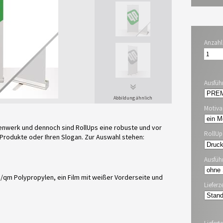
Anzahl
Ausfüh
Abbildung ähnlich
Motiva
Hexenwerk und dennoch sind RollUps eine robuste und vor
RollU
 Produkte oder Ihren Slogan. Zur Auswahl stehen:
Ausfüh
 g/qm Polypropylen, ein Film mit weißer Vorderseite und
Lieferze