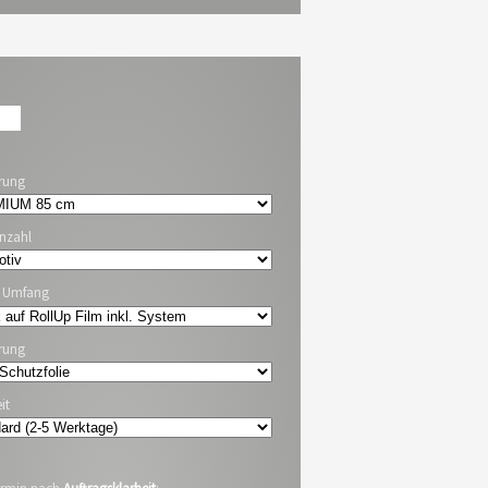
rung
nzahl
p Umfang
rung
it