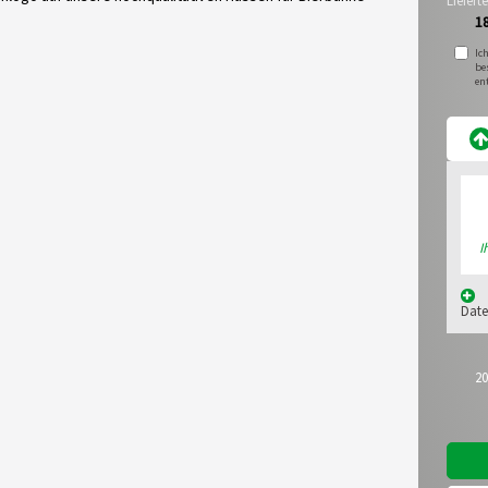
Liefer
1
Ic
be
en
I
Date
20