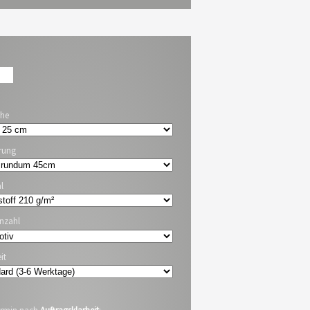
che
rung
l
nzahl
it