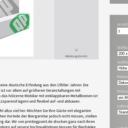
Anzahl
Sitzflä
Abbildung ähnlich
Ausfüh
Materia
t eine deutsche Erfindung aus den 1950er Jahren. Die
ist vor allem auf größeren Veranstaltungen mit
Motiva
 das hölzerne Mobiliar mit einklappbaren Metallbeinen ist
atzsparend lagern und flexibel auf- und abbauen.
Lieferze
t allzu viel her. Möchten Sie Ihre Gäste mit eleganten
en Vorteile der Biergarnitur jedoch nicht missen, stellen
 dar. Wir von printingpoint.de drucken ganz nach Ihren
nlogo auf unsere hochqualitativen Hussen für Bierbänke