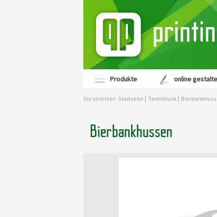
printi
Produkte
online gestalt
Sie sind hier:
Startseite
|
Textildruck
|
Bierbankhus
Bierbankhussen