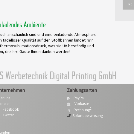
Rol
inladendes Ambiente
auch anschaulich sind und eine einladende Atmosphäre
in tadelloser Qualität auf den Stoffbahnen landet. Wir
Thermosublimationsdruck, was sie UV-beständig und
on, die Ihre Gäste Ihnen danken werden!
KS Werbetechnik Digital Printing GmbH
nternehmen
Zahlungsarten
er uns
PayPal
rriere
Vorkasse
2
Facebook
Rechnung
Twitter
Sofortüberweisung
kunden