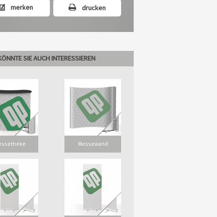
merken
drucken
KÖNNTE SIE AUCH INTERESSIEREN
essetheke
Messewand