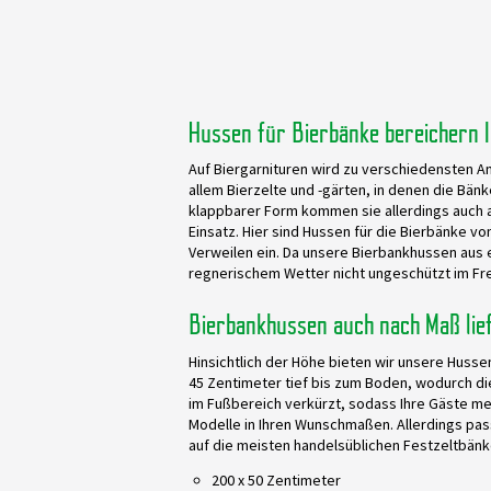
Hussen für Bierbänke bereichern I
Auf Biergarnituren wird zu verschiedensten 
allem Bierzelte und -gärten, in denen die Bänk
klappbarer Form kommen sie allerdings auch 
Einsatz. Hier sind Hussen für die Bierbänke 
Verweilen ein. Da unsere Bierbankhussen aus 
regnerischem Wetter nicht ungeschützt im Fre
Bierbankhussen auch nach Maß lie
Hinsichtlich der Höhe bieten wir unsere Hussen
45 Zentimeter tief bis zum Boden, wodurch di
im Fußbereich verkürzt, sodass Ihre Gäste meh
Modelle in Ihren Wunschmaßen. Allerdings p
auf die meisten handelsüblichen Festzeltbänk
200 x 50 Zentimeter