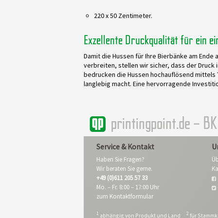
220 x 50 Zentimeter.
Exzellente Druckqualität für ein e
Damit die Hussen für Ihre Bierbänke am Ende 
verbreiten, stellen wir sicher, dass der Druck 
bedrucken die Hussen hochauflösend mittels 
langlebig macht. Eine hervorragende Investiti
printingpoint.de – B
Service & Kontakt
U
Haben Sie Fragen?
Üb
Wir beraten Sie gerne.
Ka
+49 (0)611 205 57 33
Mo. – Fr. 8:00 – 17:00 Uhr
zum Kontaktformular
1
2
abhängig von Produkt und Land
für Stamm