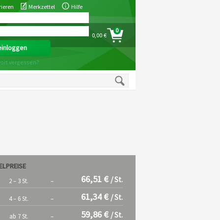
rieren
Merkzettel
Hilfe
0
0,00 €
ort vergessen?
ELPREISE
66,51 €
/ St.
2 – 3 St.
–
61,34 €
/ St.
4 – 6 St.
–
59,86 €
/ St.
ab 7 St.
–