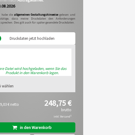
termin nach
Auftragsklarheit
:
8.08.2026
h habe die
allgemeinen Gestaltungshinweise
gelesen und
stätige, dass meine Druckdaten den Anforderungen
tsprechen. Dies gilt auch für später gesendete Druckdaten.
Druckdaten jetzt hochladen
hre Datei wird hochgeladen, wenn Sie das
Produkt in den Warenkorb legen.
i wählen
248,75 €
9,03 €
netto
brutto
1
inkl. Versand
in den Warenkorb