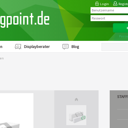
Login
Regist
ngpoint.de
Passw
en
Displayberater
Blog
sen
STAFF