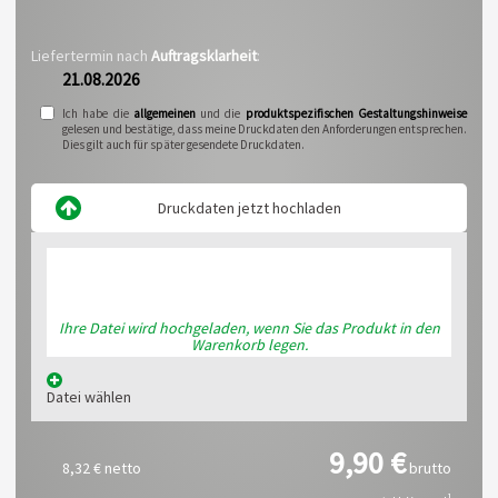
Liefertermin nach
Auftragsklarheit
:
21.08.2026
Ich habe die
allgemeinen
und die
produktspezifischen Gestaltungshinweise
gelesen und bestätige, dass meine Druckdaten den Anforderungen entsprechen.
Dies gilt auch für später gesendete Druckdaten.
Druckdaten jetzt hochladen
Ihre Datei wird hochgeladen, wenn Sie das Produkt in den
Warenkorb legen.
Datei wählen
9,90 €
8,32 €
netto
brutto
1