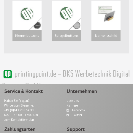
Klemmbuttons
Spiegelbuttons
Namensschild
printingpoint.de – BKS Werbetechnik Digital
Printing GmbH
Service & Kontakt
Unternehmen
Haben Sie Fragen?
Über uns
Wir beraten Sie gerne.
Karriere
+49 (0)611 205 57 33
Facebook
Mo. – Fr. 8:00 – 17:00 Uhr
Twitter
zum Kontaktformular
Zahlungsarten
Support