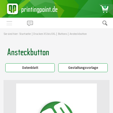
printingpoint.de
0
Sie sind hier:
Startseite
|
Drucken XS bis XXL
|
Buttons
|
Ansteckbutton
Ansteckbutton
Datenblatt
Gestaltungsvorlage