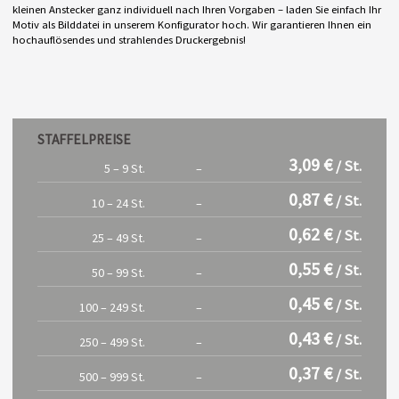
kleinen Anstecker ganz individuell nach Ihren Vorgaben – laden Sie einfach Ihr
Motiv als Bilddatei in unserem Konfigurator hoch. Wir garantieren Ihnen ein
hochauflösendes und strahlendes Druckergebnis!
STAFFELPREISE
3,09 €
/ St.
5 – 9 St.
–
0,87 €
/ St.
10 – 24 St.
–
0,62 €
/ St.
25 – 49 St.
–
0,55 €
/ St.
50 – 99 St.
–
0,45 €
/ St.
100 – 249 St.
–
0,43 €
/ St.
250 – 499 St.
–
0,37 €
/ St.
500 – 999 St.
–