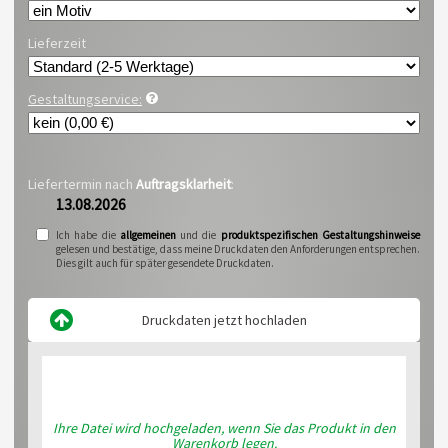
Lieferzeit
Gestaltungservice:
Liefertermin nach
Auftragsklarheit
:
13.08.2026
Ich habe die
allgemeinen
und die
produktspezifischen Gestaltungshinweise
gelesen und bestätige, dass meine Druckdaten den Anforderungen entsprechen.
Dies gilt auch für später gesendete Druckdaten.
Druckdaten jetzt hochladen
Ihre Datei wird hochgeladen, wenn Sie das Produkt in den
Warenkorb legen.