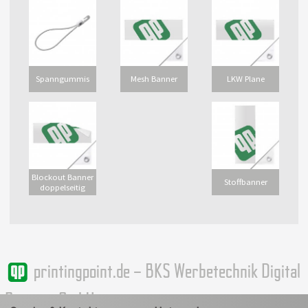
Spanngummis
Mesh Banner
LKW Plane
Blockout Banner
Stoffbanner
doppelseitig
printingpoint.de – BKS Werbetechnik Digital
Printing GmbH