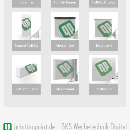
L-Banner
Roll-Up Banner
Roll-Up Display
Doppel Roll-Up
Messetheke
Textiltheke
Biertischhussen
Messewand
Stoffwand
printingpoint.de – BKS Werbetechnik Digital