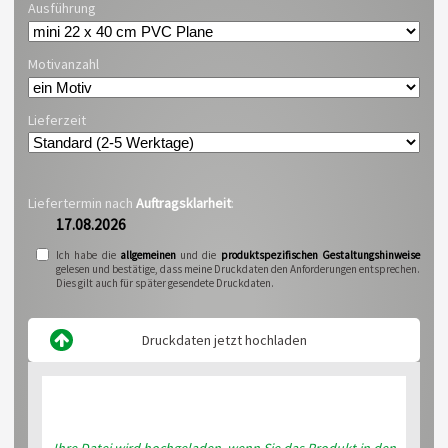
Ausführung
Motivanzahl
Lieferzeit
Liefertermin nach
Auftragsklarheit
:
17.08.2026
Ich habe die
allgemeinen
und die
produktspezifischen Gestaltungshinweise
gelesen und bestätige, dass meine Druckdaten den Anforderungen entsprechen.
Dies gilt auch für später gesendete Druckdaten.
Druckdaten jetzt hochladen