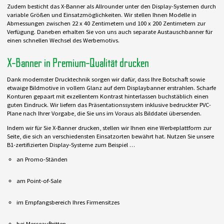
Zudem besticht das X-Banner als Allrounder unter den Display-Systemen durch
variable Größen und Einsatzmöglichkeiten. Wir stellen Ihnen Modelle in
Abmessungen zwischen 22 x 40 Zentimetern und 100 x 200 Zentimetern zur
Verfügung. Daneben erhalten Sie von uns auch separate Austauschbanner für
einen schnellen Wechsel des Werbemotivs.
X-Banner in Premium-Qualität drucken
Dank modernster Drucktechnik sorgen wir dafür, dass Ihre Botschaft sowie
etwaige Bildmotive in vollem Glanz auf dem Displaybanner erstrahlen. Scharfe
Konturen gepaart mit exzellentem Kontrast hinterlassen buchstäblich einen
guten Eindruck. Wir liefern das Präsentationssystem inklusive bedruckter PVC-
Plane nach Ihrer Vorgabe, die Sie uns im Voraus als Bilddatei übersenden.
Indem wir für Sie X-Banner drucken, stellen wir Ihnen eine Werbeplattform zur
Seite, die sich an verschiedensten Einsatzorten bewährt hat. Nutzen Sie unsere
B1-zertifizierten Display-Systeme zum Beispiel …
an Promo-Ständen
am Point-of-Sale
im Empfangsbereich Ihres Firmensitzes
bei Messeauftritten.