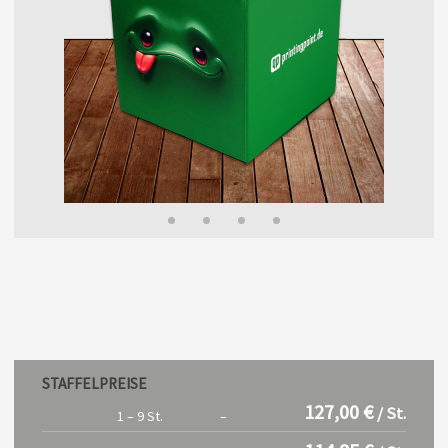
STAFFELPREISE
127,00 €
/ St.
1 – 9 St.
–