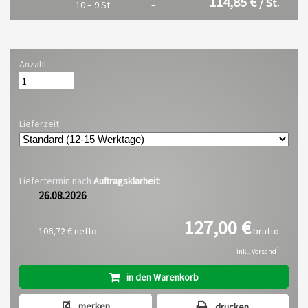
114,85 €
/ St.
10 – 9 St.
–
Anzahl
Lieferzeit
Liefertermin nach
Auftragsklarheit
:
26.08.2026
127,00 €
106,72 €
netto
brutto
1
inkl. Versand
in den Warenkorb
merken
drucken