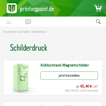
printingpoint.de
0
Sie sind hier:
Startseite
|
Schilderdruck
Schilderdruck
Kühlschrank Magnetschilder
jetzt bestellen
65,40 €
ab
/ m²
inkl. MwSt. und Versand