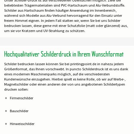
Unser Schilder-Druck ist auf verschiedenen Oberflächen möglich. Zwei der
beliebtesten Trägermaterialien sind PVC-Hartschaum und Alu-Verbundstoffe.
Schilder aus Hartschaum finden häufiger Anwendung im Innenbereich,
während sich Modelle aus Alu-Verbund hervorragend für den Einsatz unter
freiem Himmel eignen. In jedem Fall statten wir, wenn Sie bei uns Schilder
bedrucken lassen, diese gerne mit einer Schutzfolie (matt oder glänzend) aus,
um sie vor Kratzern und UV-Strahlung zu schützen.
Hochqualitativer Schilderdruck in Ihrem Wunschformat
Schilder bedrucken lassen können Sie bei printingpoint.de in nahezu jedem
Größenformat, das Ihnen vorschwebt. In puncto Schilderdruck ist es uns dank
eines modernen Maschinenparks möglich, auf die verschiedensten
Kundenwünsche einzugehen. Hierbei spielt es keine Rolle, ob wir auf Werbe-,
Magnetschilder oder einen anderen der von uns angebotenen Schildertypen
drucken sollen:
Firmenschilder
Bauschilder
Hinweisschilder