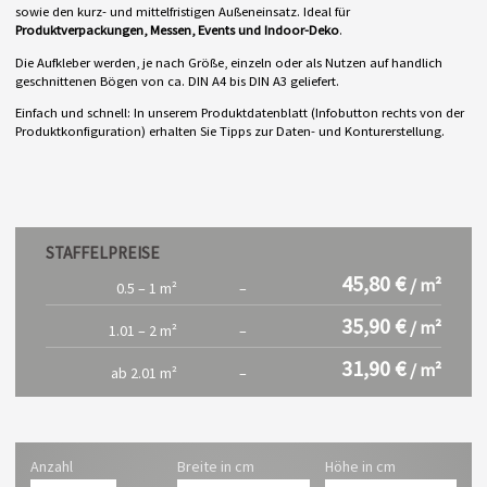
sowie den kurz- und mittelfristigen Außeneinsatz. Ideal für
Produktverpackungen, Messen, Events und Indoor-Deko
.
Die Aufkleber werden, je nach Größe, einzeln oder als Nutzen auf handlich
geschnittenen Bögen von ca. DIN A4 bis DIN A3 geliefert.
Einfach und schnell: In unserem Produktdatenblatt (Infobutton rechts von der
Produktkonfiguration) erhalten Sie Tipps zur Daten- und Konturerstellung.
STAFFELPREISE
45,80 €
/ m²
0.5 – 1 m²
–
35,90 €
/ m²
1.01 – 2 m²
–
31,90 €
/ m²
ab 2.01 m²
–
Anzahl
Breite in cm
Höhe in cm