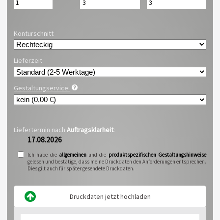
Konturschnitt
Lieferzeit
Gestaltungservice:
Liefertermin nach
Auftragsklarheit
:
17.08.2026
Ich habe die
allgemeinen
und die
produktspezifischen Gestaltungshinweise
gelesen und bestätige, dass meine Druckdaten den Anforderungen entsprechen.
Dies gilt auch für später gesendete Druckdaten.
Druckdaten jetzt hochladen