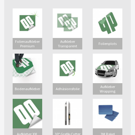
Folienaufkleber
Aufkleber
Folienplots
Premium
Transparent
Aufkleber
Bodenaufkleber
Adhäsionsfolie
Wrapping
Aufkleber XXL
30° Grafik-Cutter
3M Rakel