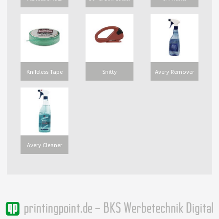
Knifeless Tape
Snitty
Avery Remover
Avery Cleaner
printingpoint.de – BKS Werbetechnik Digital