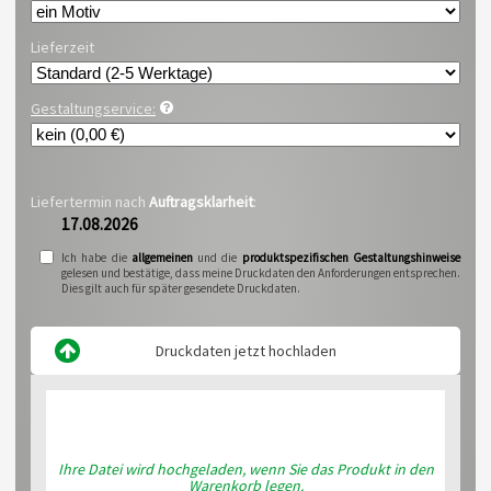
Lieferzeit
Gestaltungservice:
Liefertermin nach
Auftragsklarheit
:
17.08.2026
Ich habe die
allgemeinen
und die
produktspezifischen Gestaltungshinweise
gelesen und bestätige, dass meine Druckdaten den Anforderungen entsprechen.
Dies gilt auch für später gesendete Druckdaten.
Druckdaten jetzt hochladen
Ihre Datei wird hochgeladen, wenn Sie das Produkt in den
Warenkorb legen.